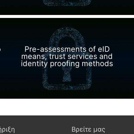
o
Pre-assessments of eID
means, trust services and
identity proofing methods
ήριξη
Βρείτε μας