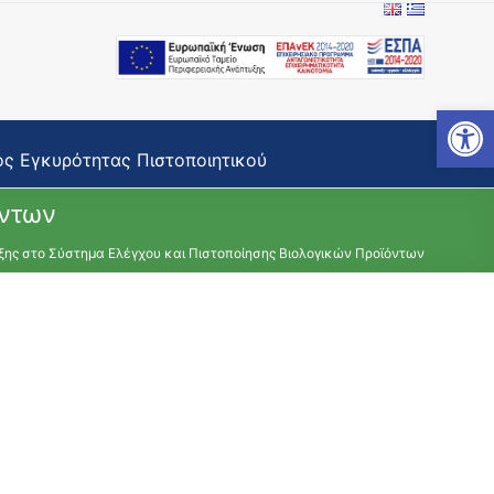
Open toolbar
ς Εγκυρότητας Πιστοποιητικού
όντων
ξης στο Σύστημα Ελέγχου και Πιστοποίησης Βιολογικών Προϊόντων