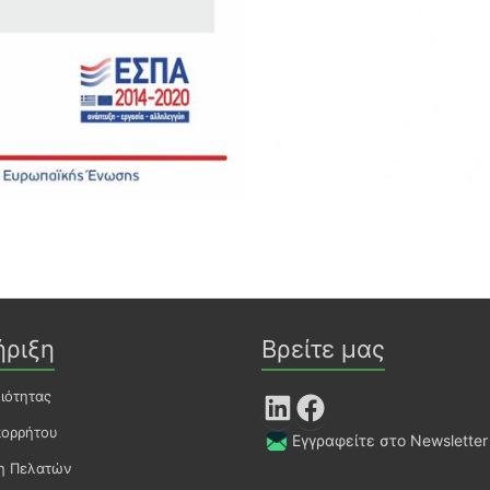
ήριξη
Βρείτε μας
οιότητας
LinkedIn
Facebook
πορρήτου
Εγγραφείτε στο Newsletter
ση Πελατών