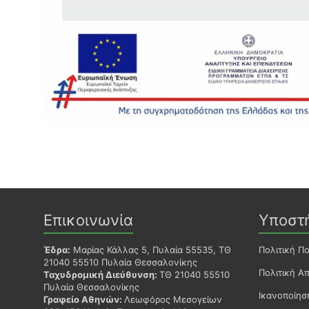
Επικοινωνία
Υποστ
Έδρα:
Μαρίας Κάλλας 5, Πυλαία 55535, ΤΘ
Πολιτική Π
21040 55510 Πυλαία Θεσσαλονίκης
Πολιτική Α
Ταχυδρομική Διεύθυνση:
ΤΘ 21040 55510
Πυλαία Θεσσαλονίκης
Ικανοποίη
Γραφείο Αθηνών:
Λεωφόρος Μεσογείων