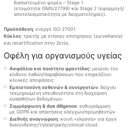
διαπιστευμένο φορέα – Stage 1
(ετοιμότητα ISMS/27799) και Stage 2 (εφαρμογή/
αποτελεσματικότητα με δειγματοληψίες).
Προϋπόθεση
: ενεργό ISO 27001.
Κύκλος
: τριετής με ετήσιες επιτηρήσεις (surveillance)
και recertification στην 3ετία.
Οφέλη για οργανισμούς υγείας
Ασφάλεια και ποιότητα φροντίδας
: μειώνει τον
κίνδυνο λαθών/παραβιάσεων που επηρεάζουν
κλινικές αποφάσεις.
Εμπιστοσύνη ασθενών & συνεργατών
: δείχνει
τεκμηριωμένη υπευθυνότητα στη διαχείριση
ευαίσθητων δεδομένων.
Συμμόρφωση & due diligence
: ευθυγράμμιση
με GDPR και απαιτήσεις ελέγχων/προμηθευτών.
Διεθνής αναγνώριση
: κοινή «γλώσσα» για έργα
διασύνδεσης/τηλεϊατρικής/clinical cloud.