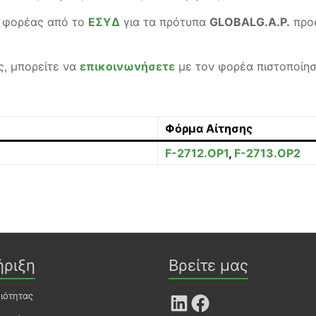
ς φορέας από το
ΕΣΥΔ
για τα πρότυπα
GLOBALG.A.P.
προσ
ς, μπορείτε να
επικοινωνήσετε
με τον φορέα πιστοποίησ
Φόρμα Αίτησης
F-2712.OP1
,
F-2713.OP2
ήριξη
Βρείτε μας
οιότητας
LinkedIn
Facebook