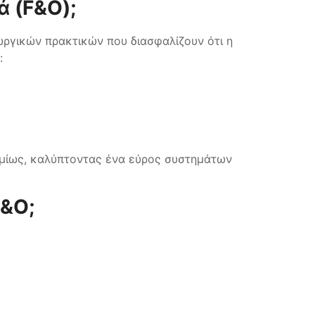
ά (F&O);
γικών πρακτικών που διασφαλίζουν ότι η
ν:
σμίως, καλύπτοντας ένα εύρος συστημάτων
F&O;