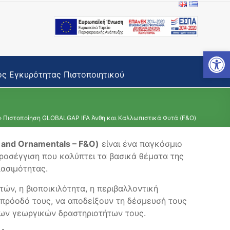
Open toolbar
ς Εγκυρότητας Πιστοποιητικού
»
Πιστοποίηση GLOBALGAP IFA Άνθη και Καλλωπιστικά Φυτά (F&O)
 and Ornamentals – F&O)
είναι ένα παγκόσμιο
προσέγγιση που καλύπτει τα βασικά θέματα της
λασιμότητας.
ών, η βιοποικιλότητα, η περιβαλλοντική
 πρόοδό τους, να αποδείξουν τη δέσμευσή τους
των γεωργικών δραστηριοτήτων τους.