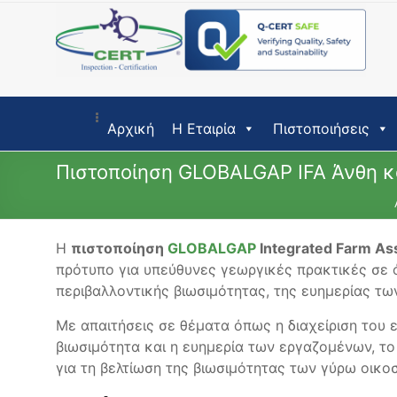
Skip
to
content
Αρχική
Η Εταιρία
Πιστοποιήσεις
Πιστοποίηση GLOBALGAP IFA Άνθη κ
Η
πιστοποίηση
GLOBALGAP
Integrated Farm As
πρότυπο για υπεύθυνες γεωργικές πρακτικές σε ό
περιβαλλοντικής βιωσιμότητας, της ευημερίας τω
Με απαιτήσεις σε θέματα όπως η διαχείριση του 
βιωσιμότητα και η ευημερία των εργαζομένων, τ
για τη βελτίωση της βιωσιμότητας των γύρω οικ