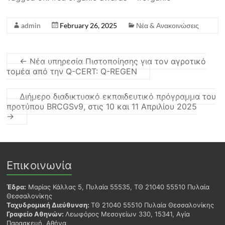
admin
February 26, 2025
Νέα & Ανακοινώσεις
←
Νέα υπηρεσία Πιστοποίησης για τον αγροτικό
τομέα από την Q-CERT: Q-REGEN
Διήμερο διαδικτυακό εκπαιδευτικό πρόγραμμα του
προτύπου BRCGSv9, στις 10 και 11 Απριλίου 2025
→
Επικοινωνία
Έδρα:
Μαρίας Κάλλας 5, Πυλαία 55535, ΤΘ 21040 55510 Πυλαία
Θεσσαλονίκης
Ταχυδρομική Διεύθυνση:
ΤΘ 21040 55510 Πυλαία Θεσσαλονίκης
Γραφείο Αθηνών:
Λεωφόρος Μεσογείων 330, 15341, Αγία
Παρασκευή, Αθήνα