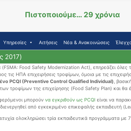
Πιστοποιούμε… 29 χρόνια
Υπηρεσίες
Αιτήσεις
Νέα & Ανακοινώσεις
Έλεγχο
ς 2017)
(FSMA: Food Safety Modernization Act), επηρεάζει όλες 
ος τις ΗΠΑ επιχειρήσεις τροφίμων, όμοια με τις επιχειρή
ο PCQI (Preventive Control Qualified Individual)
, βασικ
των τροφίμων της επιχείρησης (Food Safety Plan) και θα 
αφερόμενοι μπορούν
να εγκριθούν ως PCQI
είναι να παρα
διενεργηθεί από εγκεκριμένο επικεφαλής εκπαιδευτή (Lead
πιτυχία ολοκληρώσει τρία εκπαιδευτικά προγράμματα με 