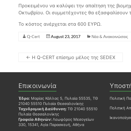
Προκειμένου να καλύψει την απαίτηση της βιομηχ
Οκτωβρίου. Οι συμμετέχοντες θα εξασφαλίσουν το
Το κόστος ανέρχεται στα 600 ΕΥΡΩ.
Q-Cert
August 23, 2017
Νέα & Ανακοινώσεις
←
Η Q-CERT επίσημο μέλος της SEDEX
Επικοινωνία
Υποστ
Έδρα:
Μαρίας Κάλλας 5, Πυλαία 55535, ΤΘ
Πολιτική Π
21040 55510 Πυλαία Θεσσαλονίκης
Πολιτική Α
Ταχυδρομική Διεύθυνση:
ΤΘ 21040 55510
Πυλαία Θεσσαλονίκης
Ικανοποίη
Γραφείο Αθηνών:
Λεωφόρος Μεσογείων
330, 15341, Αγία Παρασκευή, Αθήνα