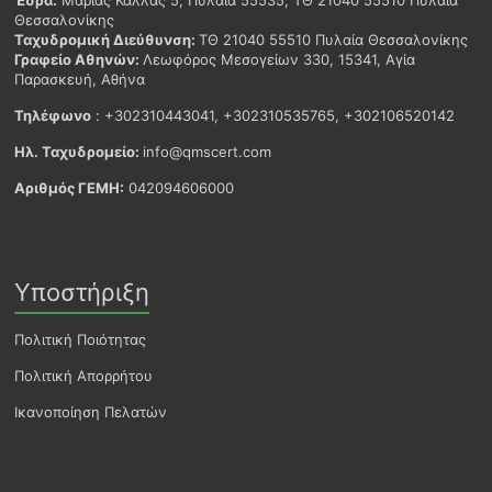
Έδρα:
Μαρίας Κάλλας 5, Πυλαία 55535, ΤΘ 21040 55510 Πυλαία
Θεσσαλονίκης
Ταχυδρομική Διεύθυνση:
ΤΘ 21040 55510 Πυλαία Θεσσαλονίκης
Γραφείο Αθηνών:
Λεωφόρος Μεσογείων 330, 15341, Αγία
Παρασκευή, Αθήνα
Τηλέφωνο
: +302310443041, +302310535765, +302106520142
Ηλ. Ταχυδρομείο:
info@qmscert.com
Αριθμός ΓΕΜΗ:
042094606000
Υποστήριξη
Πολιτική Ποιότητας
Πολιτική Απορρήτου
Ικανοποίηση Πελατών