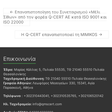
←
Επαναπιστοποίηση του Συνεταιρισμού «Μέλι
Σίθων» από τον φορέα Q-CERT ΑΕ κατά ISO 9001 και
ISO 22000
Η Q-CERT επαναπιστοποιεί τη MIMIKOS
→
Επικοινωνία
Έδρα:
Μαρίας Κάλλας 5, Πυλαία 55535, ΤΘ 21040 55510 Πυλαία
Θεσσαλονίκης
Ταχυδρομική Διεύθυνση:
ΤΘ 21040 55510 Πυλαία Θεσσαλονίκης
Γραφείο Αθηνών:
Λεωφόρος Μεσογείων 330, 15341, Αγία
Παρασκευή, Αθήνα
Τηλέφωνο
: +302310443041, +302310535765, +302106520142
Ηλ. Ταχυδρομείο:
info@qmscert.com