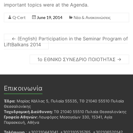
important topics were at the Agenda.
Q-Cert
June 19, 2014
Νέα & Ανακοινώσεις
←
(English) Participation in the Seminar Program of
LiftBalkans 2014
1ο ΕΘΝΙΚΟ ΣΥΝΕΔΡΙΟ ΠΟΙΟΤΗΤΑΣ
→
Επικοινωνία
Έδρα:
Μαρίας Κάλλας 5, Πυλαία 55535, ΤΘ 21040 55510 Πυλαία
Θεσσαλονίκης
Ταχυδρομική Διεύθυνση:
ΤΘ 21040 55510 Πυλαία Θεσσαλονίκης
Γραφείο Αθηνών:
Λεωφόρος Μεσογείων 330, 15341, Αγία
Παρασκευή, Αθήνα
Τηλέφωνο
: +302310443041, +302310535765, +302106520142