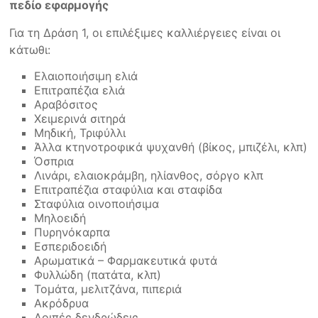
πεδίο εφαρμογής
Για τη Δράση 1, οι επιλέξιμες καλλιέργειες είναι οι
κάτωθι:
Ελαιοποιήσιμη ελιά
Επιτραπέζια ελιά
Αραβόσιτος
Χειμερινά σιτηρά
Μηδική, Τριφύλλι
Άλλα κτηνοτροφικά ψυχανθή (βίκος, μπιζέλι, κλπ)
Όσπρια
Λινάρι, ελαιοκράμβη, ηλίανθος, σόργο κλπ
Επιτραπέζια σταφύλια και σταφίδα
Σταφύλια οινοποιήσιμα
Μηλοειδή
Πυρηνόκαρπα
Εσπεριδοειδή
Αρωματικά – Φαρμακευτικά φυτά
Φυλλώδη (πατάτα, κλπ)
Τομάτα, μελιτζάνα, πιπεριά
Ακρόδρυα
Λοιπές δενδρώδεις