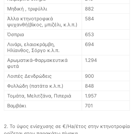
Μηδική , τριφύλλι
882
Άλλα κτηνοτροφικά
584
ψυχανθή(βίκος, μπιζέλι, κ.λ.π.)
Όσπρια
653
Λινάρι, ελαιοκράμβη,
694
Ηλίανθος, Σόργο κ.λ.π.
Αρωματικά-Φαρμακευτικά
1.294
φυτά
Λοιπές Δενδρώδεις
900
Φυλλώδη (πατάτα κ.λ.π.)
848
Τομάτα, Μελιτζάνα, Πιπεριά
1.957
Βαμβάκι
701
2. Το ύψος ενίσχυσης σε €/Ha/έτος στην κτηνοτροφία
ορίζεται στον παρακάτω πίνακα