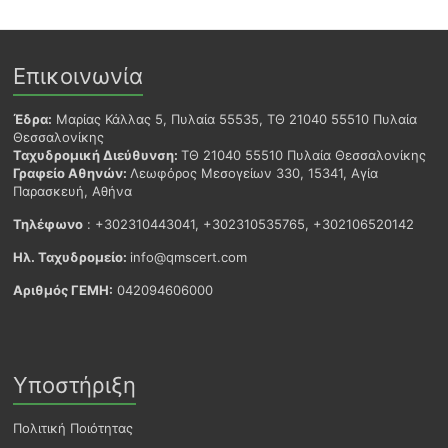
Επικοινωνία
Έδρα:
Μαρίας Κάλλας 5, Πυλαία 55535, ΤΘ 21040 55510 Πυλαία
Θεσσαλονίκης
Ταχυδρομική Διεύθυνση:
ΤΘ 21040 55510 Πυλαία Θεσσαλονίκης
Γραφείο Αθηνών:
Λεωφόρος Μεσογείων 330, 15341, Αγία
Παρασκευή, Αθήνα
Τηλέφωνο
: +302310443041, +302310535765, +302106520142
Ηλ. Ταχυδρομείο:
info@qmscert.com
Αριθμός ΓΕΜΗ:
042094606000
Υποστήριξη
Πολιτική Ποιότητας