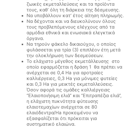
ζωικές εκμεταλλεύσεις και τα προϊόντα
τους, καθ’ όλη τη διάρκεια της δέσμευσης.
Να υποβάλλουν κατ’ έτος αίτηση πληρωμής.
Nα δέχονται και να διευκολύνουν όλους
τους προβλεπόμενους ελέγχους από τα
αρμόδια εθνικά και ενωσιακά ελεγκτικά
όργανα.
Να τηρούν φάκελο δικαιούχου, ο οποίος
φυλάσσεται για τρία (3) επιπλέον έτη μετά
την ολοκλήρωση των δεσμεύσεων.
Το ελάχιστο μέγεθος εκμετάλλευσης στο
οποίο εφαρμόζεται η δράση 1 θα πρέπει να
ανέρχεται σε 0,4 Ha για αροτραίες
καλλιέργειες, 0,3 Ha για μόνιμες φυτείες
και 0,3 Ha για μεικτές εκμεταλλεύσεις.
Όσον αφορά τις ομάδες καλλιέργειας
‘’Ελαιοποιήσιμη ελιά‘’ και ‘’Επιτραπέζια ελιά‘’,
η ελάχιστη πυκνότητα φύτευσης
ελαιοτεμαχίων ανέρχεται σε 80
ελαιόδεντρα/Ha προκειμένου να
εξασφαλίζεται ότι πρόκειται για
συστηματικό ελαιώνα.