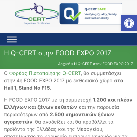
Skip
to
content
Open toolbar
Η Q-CERT στην FOOD EXPO 2017
Αρχική
»
Η Q-CERT στην FOOD EXPO 2017
Ο
Φορέας Πιστοποίησης Q-CERT
, θα συμμετάσχει
στην 4η FOOD EXPO 2017 με εκθεσιακό χώρο
στο
Hall 1, Stand No F15
.
Η FOOD EXPO 2017 με τη συμμετοχή
1.200 και πλέον
Ελλήνων και ξένων εκθετών
και την παρουσία
περισσότερων από
2.500 σημαντικών ξένων
αγοραστών
, θα αναδείξει και θα προβάλλει τα
προϊόντα της Ελλάδας και της Μεσογείου,
αποτελώντας το κορυφαίο εμπορικό γεγονός για τα