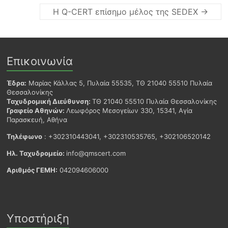
Η Q-CERT επίσημο μέλος της SEDEX
→
Επικοινωνία
Έδρα:
Μαρίας Κάλλας 5, Πυλαία 55535, ΤΘ 21040 55510 Πυλαία
Θεσσαλονίκης
Ταχυδρομική Διεύθυνση:
ΤΘ 21040 55510 Πυλαία Θεσσαλονίκης
Γραφείο Αθηνών:
Λεωφόρος Μεσογείων 330, 15341, Αγία
Παρασκευή, Αθήνα
Τηλέφωνο
: +302310443041, +302310535765, +302106520142
Ηλ. Ταχυδρομείο:
info@qmscert.com
Αριθμός ΓΕΜΗ:
042094606000
Υποστήριξη