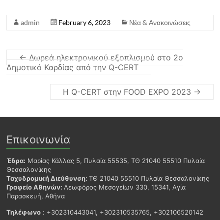
admin
February 6, 2023
Νέα & Ανακοινώσεις
←
Δωρεά ηλεκτρονικού εξοπλισμού στο 2ο
Δημοτικό Καρδίας από την Q-CERT
Η Q-CERT στην FOOD EXPO 2023
→
Επικοινωνία
Έδρα:
Μαρίας Κάλλας 5, Πυλαία 55535, ΤΘ 21040 55510 Πυλαία
Θεσσαλονίκης
Ταχυδρομική Διεύθυνση:
ΤΘ 21040 55510 Πυλαία Θεσσαλονίκης
Γραφείο Αθηνών:
Λεωφόρος Μεσογείων 330, 15341, Αγία
Παρασκευή, Αθήνα
Τηλέφωνο
: +302310443041, +302310535765, +302106520142