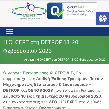
Skip
to
content
Open toolbar
Η Q-CERT στη DETROP 18-20
Φεβρουαρίου 2023
Αρχική
»
Η Q-CERT στη DETROP 18-20 Φεβρουαρίου 2023
Ο
Φορέας Πιστοποίησης
Q-CERT Α.Ε.
, θα
συμμετάσχει στη
Διεθνή Έκθεση Τροφίμων, Ποτών,
Μηχανημάτων, Εξοπλισμού & Συσκευασίας
–
DETROP και OENOS 2023
που θα διεξαχθεί από το
Σάββατο 18 έως τη Δευτέρα 20 Φεβρουαρίου 2023
,
στις εγκαταστάσεις της
ΔΕΘ-HELEXPO
στο Διεθνές
Εκθεσιακό Κέντρο Θεσσαλονίκης.