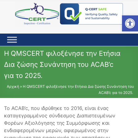
Skip
to
content
Open toolbar
Η QMSCERT φιλοξένησε την Ετήσια
Δια ζώσης Συνάντηση του ACAB’c
για το 2025.
Αρχική
»
Η QMSCERT φιλοξένησε την Ετήσια Δια ζώσης Συνάντηση του
ACAB’c για το 2025.
Το ACAB’c, που ιδρύθηκε το 2016, είναι ένας
καταγεγραμμένος σύνδεσμος Διαπιστευμένων
Φορέων Αξιολόγησης της Συμμόρφωσης και
ενδιαφερομένων μερών, αφιερωμένος στην
εναρμόνιση της εφαρμογής των απαιτήσεων