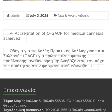
admin
July 3, 2025
Νέα & Ανακοινώσεις
←
Accreditation of Q-GACP for medical cannabis
achieved
Οδηγία για τις Καλές Πρακτικές Καλλιέργειας και
Συλλογής (GACP) για πρώτες ύλες φυτικής
προέλευσης: αναθεώρηση 1η: Ανεβάζοντας τον πήχη
της ποιότητας στην φαρμακευτική κάνναβη
→
Επικοινωνία
Έδρα:
Μαρίας Κάλλας 5, Πυλαία 55535, ΤΘ 21040 55510 Πυλαία
Θεσσαλονίκης
Ταχυδρομική Διεύθυνση:
ΤΘ 21040 55510 Πυλαία Θεσσαλονίκης