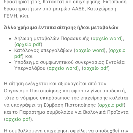
δραστηριότητας, Καταστατικό επιχείρησης, Εκτύπωση
δραστηριοτήτων από μητρώο ΑΑΔΕ, Καταχώρηση
ΓΕΜΗ, κλπ.
Άλλα χρήσιμα έντυπα αίτησης ή/και μεταβολών
Δήλωση μεταβολών Παρασκευής (
αρχείο word
),
(
αρχείο pdf
)
Κατάλογος υπεργολάβων (
αρχείο word
), (
αρχείο
pdf
) και
Υπόδειγμα συμφωνητικού συνεργασίας Εντολέα –
Υπεργολάβου (
αρχείο word
), (
αρχείο pdf
)
Η αίτηση ελέγχεται και αξιολογείται από τον
Οργανισμό Πιστοποίησης και εφόσον γίνει αποδεκτή,
τότε ο νόμιμος εκπρόσωπος της επιχείρησης καλείται
να υπογράψει τη Σύμβαση Πιστοποίησης (
αρχείο pdf
)
και το Παράρτημα συμβολαίου για Βιολογικά Προϊόντα
(
αρχείο pdf
).
Η συμβαλλόμενη επιχείρηση οφείλει να αποδεχθεί την