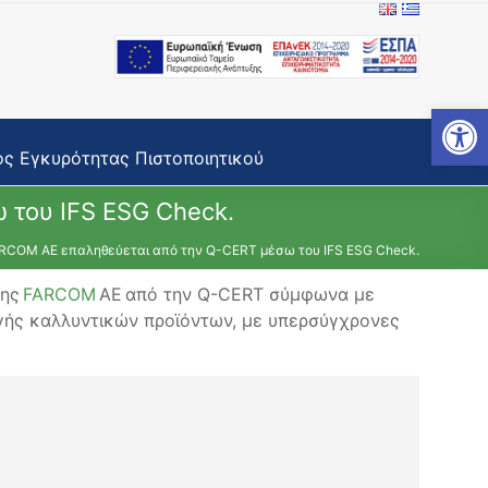
Open toolbar
ς Εγκυρότητας Πιστοποιητικού
 του IFS ESG Check.
ARCOM AE επαληθεύεται από την Q-CERT μέσω του IFS ESG Check.
της
FARCOM
ΑΕ από την Q-CERT σύμφωνα με
ωγής καλλυντικών προϊόντων, με υπερσύγχρονες