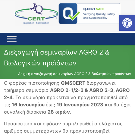
Skip
to
content
Open toolbar
Διεξαγωγή σεμιναρίων AGRO 2 &
Βιολογικών προϊόντων
Αρχική
»
Διεξαγωγή σεμιναρίων AGRO 2 & Βιολογικών προϊόντων
Ο φορέας πιστοποίησης
QMSCERT
διοργανώνει
τριήμερο σεμινάριο
AGRO 2-1/2-2 & AGRO 2-3, AGRO
2-4
. Το σεμινάριο πρόκειται να πραγματοποιηθεί από
τις
16 Ιανουαρίου
έως
19 Ιανουαρίου 2023
και θα έχει
συνολική διάρκεια
28 ωρών
.
Προαιρετικά και εφόσον συμπληρωθεί ο ελάχιστος
αριθμός συμμετεχόντων θα πραγματοποιηθεί