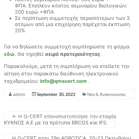
ΦΠΑ. Επιπλέον κόστος σεμιναρίου Βιολογικών:
200 ευρώ +ΦΠΑ
Σε περίπτωση συμμετοχής περισσότερων των 3
ατόμων από μια επιχείρηση παρέχεται έκπτωση
20%
Για να δηλώσετε συμμετοχή συμπληρώστε τη φόρμα
εδώ
. Θα τηρηθεί
σειρά προτεραιότητας
.
Παρακαλούμε, μετά τη συμπλήρωση να στείλετε την
αίτηση στην παρακάτω διεύθυνση ηλεκτρονικού
ταχυδρομείου:
info@qmscert.com
.
admin
September 30, 2022
Νέα & Ανακοινώσεις
←
Η Q-CERT επαναπιστοποίησε την εταιρία
ΚΥΚΝΟΣ Α.Ε με τα πρότυπα BRCGS και IFS.
Η Q-CERT στην 29η AGROTICA, 20-23 Οκτωβρίου