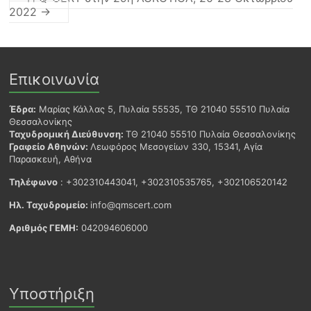
2022
→
Επικοινωνία
Έδρα:
Μαρίας Κάλλας 5, Πυλαία 55535, ΤΘ 21040 55510 Πυλαία
Θεσσαλονίκης
Ταχυδρομική Διεύθυνση:
ΤΘ 21040 55510 Πυλαία Θεσσαλονίκης
Γραφείο Αθηνών:
Λεωφόρος Μεσογείων 330, 15341, Αγία
Παρασκευή, Αθήνα
Τηλέφωνο
: +302310443041, +302310535765, +302106520142
Ηλ. Ταχυδρομείο:
info@qmscert.com
Αριθμός ΓΕΜΗ:
042094606000
Υποστήριξη