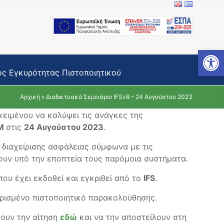
Open toolbar
ς Εγκυρότητας Πιστοποιητικού
Αρχική
»
Διαδικτυακό Σεμινάριο IFSv8 – 24 Αυγούστου 2023
κειμένου να καλύψει τις ανάγκες της
M
στις
24 Αυγούστου 2023
.
διαχείρισης ασφάλειας σύμφωνα με τις
χουν υπό την εποπτεία τους παρόμοια συστήματα.
ου έχει εκδοθεί και εγκριθεί από το
IFS
.
ρισμένο πιστοποιητικό παρακολούθησης.
ουν την αίτηση
εδώ
και να την αποστείλουν στη