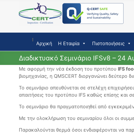
Skip
to
content
Αρχική
Η Εταιρία
Πιστοποιήσεις
Διαδικτυακό Σεμινάριο IFSv8 – 24 
Με αφορμή την νέα έκδοση του προτύπου
IFS fo
βιομηχανίας, η QMSCERT διοργανώνει δεύτερο δ
Το σεμινάριο απευθύνεται σε στελέχη επιχειρήσ
απαιτήσεις του προτύπου IFS καθώς επίσης και σ
Το σεμινάριο θα πραγματοποιηθεί από εγκεκριμέ
Με την ολοκλήρωση του σεμιναρίου όλοι οι συμμ
Παρακαλούνται θερμά όσοι ενδιαφέρονται να πα