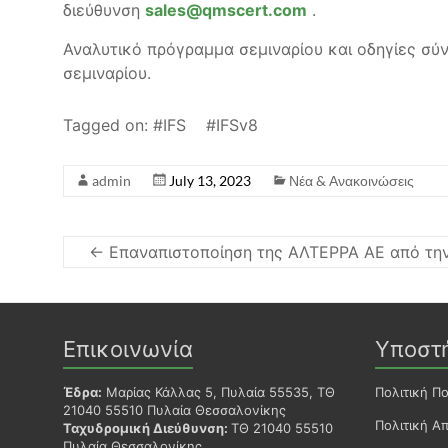
διεύθυνση
sales@qmscert.com
.
Αναλυτικό πρόγραμμα σεμιναρίου και οδηγίες 
σεμιναρίου.
Tagged on:
IFS
IFSv8
admin
July 13, 2023
Νέα & Ανακοινώσεις
←
Επαναπιστοποίηση της ΑΛΤΕΡΡΑ ΑΕ από την
Επικοινωνία
Υποστ
Έδρα:
Μαρίας Κάλλας 5, Πυλαία 55535, ΤΘ
Πολιτική Π
21040 55510 Πυλαία Θεσσαλονίκης
Πολιτική Α
Ταχυδρομική Διεύθυνση:
ΤΘ 21040 55510
Πυλαία Θεσσαλονίκης