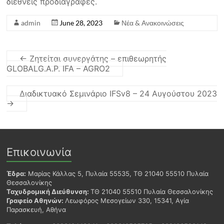
διεθνείς προδιαγραφές.
admin
June 28, 2023
Νέα & Ανακοινώσεις
←
Ζητείται συνεργάτης – επιθεωρητής
GLOBALG.A.P. IFA – AGRO2
Διαδικτυακό Σεμινάριο IFSv8 – 24 Αυγούστου 2023
→
Επικοινωνία
Έδρα:
Μαρίας Κάλλας 5, Πυλαία 55535, ΤΘ 21040 55510 Πυλαία
Θεσσαλονίκης
Ταχυδρομική Διεύθυνση:
ΤΘ 21040 55510 Πυλαία Θεσσαλονίκης
Γραφείο Αθηνών:
Λεωφόρος Μεσογείων 330, 15341, Αγία
Παρασκευή, Αθήνα