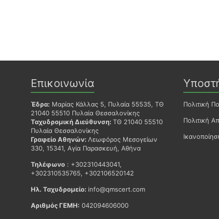
Επικοινωνία
Υποστ
Έδρα:
Μαρίας Κάλλας 5, Πυλαία 55535, ΤΘ
Πολιτική Π
21040 55510 Πυλαία Θεσσαλονίκης
Πολιτική Α
Ταχυδρομική Διεύθυνση:
ΤΘ 21040 55510
Πυλαία Θεσσαλονίκης
Ικανοποίη
Γραφείο Αθηνών:
Λεωφόρος Μεσογείων
330, 15341, Αγία Παρασκευή, Αθήνα
Τηλέφωνο
: +302310443041,
+302310535765, +302106520142
Ηλ. Ταχυδρομείο:
info@qmscert.com
Αριθμός ΓΕΜΗ:
042094606000