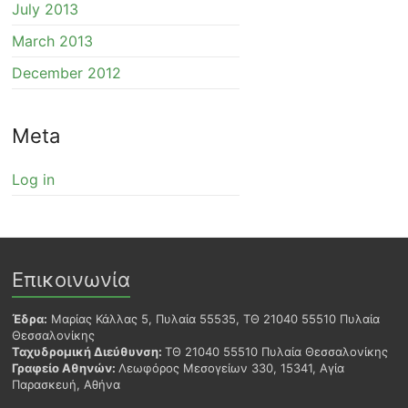
July 2013
March 2013
December 2012
Meta
Log in
Επικοινωνία
Έδρα:
Μαρίας Κάλλας 5, Πυλαία 55535, ΤΘ 21040 55510 Πυλαία
Θεσσαλονίκης
Ταχυδρομική Διεύθυνση:
ΤΘ 21040 55510 Πυλαία Θεσσαλονίκης
Γραφείο Αθηνών:
Λεωφόρος Μεσογείων 330, 15341, Αγία
Παρασκευή, Αθήνα