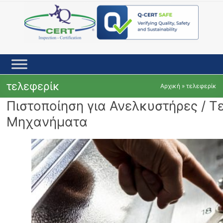
Skip
to
content
τελεφερίκ
Αρχική
»
τελεφερίκ
Πιστοποίηση για Ανελκυστήρες / Τ
Μηχανήματα