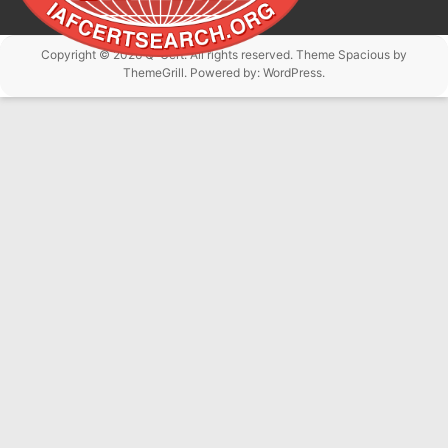
Copyright © 2026
Q-Cert
. All rights reserved. Theme
Spacious
by
ThemeGrill. Powered by:
WordPress
.