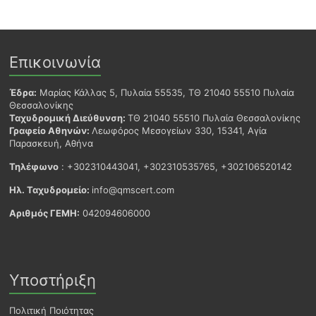
Επικοινωνία
Έδρα:
Μαρίας Κάλλας 5, Πυλαία 55535, ΤΘ 21040 55510 Πυλαία
Θεσσαλονίκης
Ταχυδρομική Διεύθυνση:
ΤΘ 21040 55510 Πυλαία Θεσσαλονίκης
Γραφείο Αθηνών:
Λεωφόρος Μεσογείων 330, 15341, Αγία
Παρασκευή, Αθήνα
Τηλέφωνο
: +302310443041, +302310535765, +302106520142
Ηλ. Ταχυδρομείο:
info@qmscert.com
Αριθμός ΓΕΜΗ:
042094606000
Υποστήριξη
Πολιτική Ποιότητας