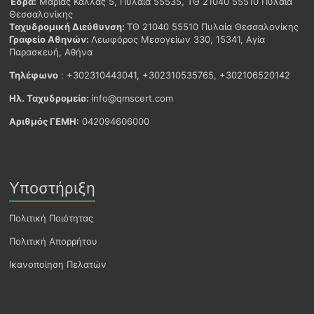
Έδρα:
Μαρίας Κάλλας 5, Πυλαία 55535, ΤΘ 21040 55510 Πυλαία
Θεσσαλονίκης
Ταχυδρομική Διεύθυνση:
ΤΘ 21040 55510 Πυλαία Θεσσαλονίκης
Γραφείο Αθηνών:
Λεωφόρος Μεσογείων 330, 15341, Αγία
Παρασκευή, Αθήνα
Τηλέφωνο
: +302310443041, +302310535765, +302106520142
Ηλ. Ταχυδρομείο:
info@qmscert.com
Αριθμός ΓΕΜΗ:
042094606000
Υποστήριξη
Πολιτική Ποιότητας
Πολιτική Απορρήτου
Ικανοποίηση Πελατών