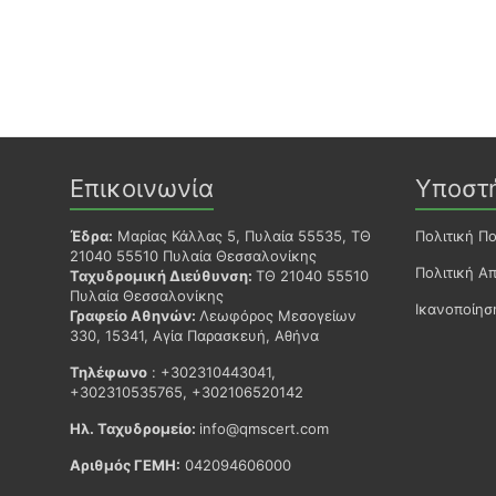
Επικοινωνία
Υποστ
Έδρα:
Μαρίας Κάλλας 5, Πυλαία 55535, ΤΘ
Πολιτική Π
21040 55510 Πυλαία Θεσσαλονίκης
Πολιτική Α
Ταχυδρομική Διεύθυνση:
ΤΘ 21040 55510
Πυλαία Θεσσαλονίκης
Ικανοποίη
Γραφείο Αθηνών:
Λεωφόρος Μεσογείων
330, 15341, Αγία Παρασκευή, Αθήνα
Τηλέφωνο
: +302310443041,
+302310535765, +302106520142
Ηλ. Ταχυδρομείο:
info@qmscert.com
Αριθμός ΓΕΜΗ:
042094606000