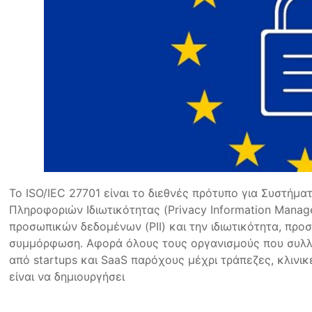
Το ISO/IEC 27701 είναι το διεθνές πρότυπο για Συστήμα
Πληροφοριών Ιδιωτικότητας (Privacy Information Mana
προσωπικών δεδομένων (PII) και την ιδιωτικότητα, προ
συμμόρφωση. Αφορά όλους τους οργανισμούς που συλλ
από startups και SaaS παρόχους μέχρι τράπεζες, κλινι
είναι να δημιουργήσει