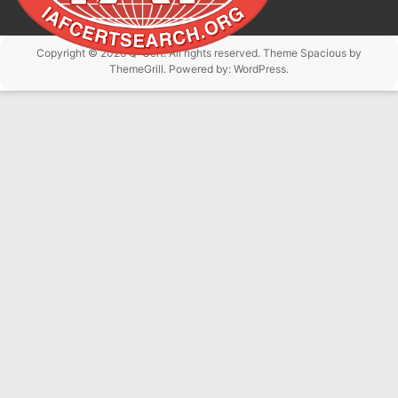
Copyright © 2026
Q-Cert
. All rights reserved. Theme
Spacious
by
ThemeGrill. Powered by:
WordPress
.