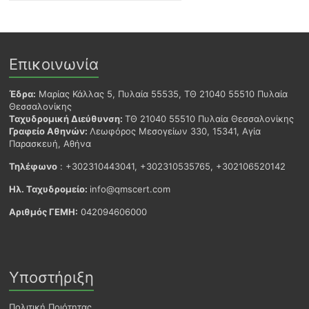
Επικοινωνία
Έδρα:
Μαρίας Κάλλας 5, Πυλαία 55535, ΤΘ 21040 55510 Πυλαία
Θεσσαλονίκης
Ταχυδρομική Διεύθυνση:
ΤΘ 21040 55510 Πυλαία Θεσσαλονίκης
Γραφείο Αθηνών:
Λεωφόρος Μεσογείων 330, 15341, Αγία
Παρασκευή, Αθήνα
Τηλέφωνο
: +302310443041, +302310535765, +302106520142
Ηλ. Ταχυδρομείο:
info@qmscert.com
Αριθμός ΓΕΜΗ:
042094606000
Υποστήριξη
Πολιτική Ποιότητας