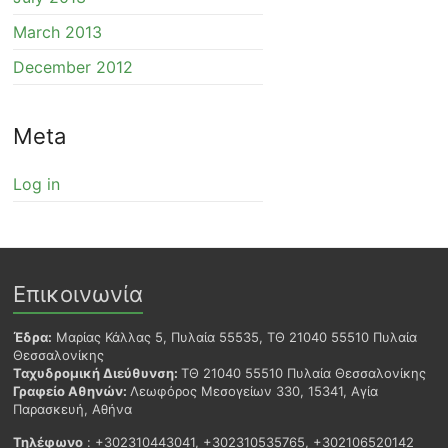
March 2013
December 2012
Meta
Log in
Επικοινωνία
Έδρα:
Μαρίας Κάλλας 5, Πυλαία 55535, ΤΘ 21040 55510 Πυλαία
Θεσσαλονίκης
Ταχυδρομική Διεύθυνση:
ΤΘ 21040 55510 Πυλαία Θεσσαλονίκης
Γραφείο Αθηνών:
Λεωφόρος Μεσογείων 330, 15341, Αγία
Παρασκευή, Αθήνα
Τηλέφωνο
: +302310443041, +302310535765, +302106520142