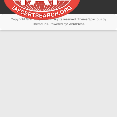
Copyright © 2026
Q-Cert
. All rights reserved. Theme
Spacious
by
ThemeGrill. Powered by:
WordPress
.