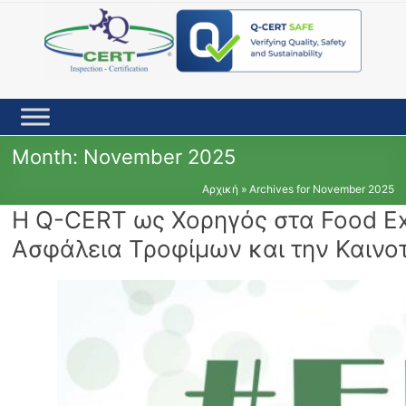
Skip
to
content
Month:
November 2025
Αρχική
»
Archives for November 2025
Η Q-CERT ως Χορηγός στα Food Ex
Ασφάλεια Τροφίμων και την Καινο