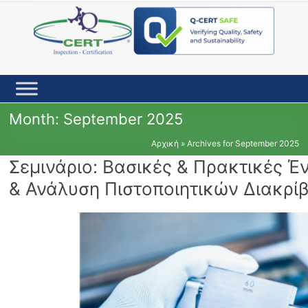
Skip
to
content
Month:
September 2025
Αρχική
»
Archives for September 2025
Σεμινάριο: Βασικές & Πρακτικές Έν
& Ανάλυση Πιστοποιητικών Διακρί