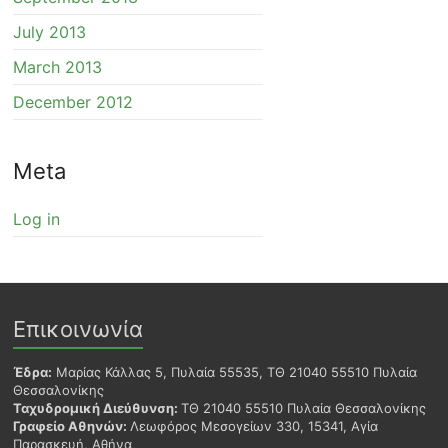
July 2013
March 2013
December 2012
Meta
Log in
Επικοινωνία
Έδρα:
Μαρίας Κάλλας 5, Πυλαία 55535, ΤΘ 21040 55510 Πυλαία
Θεσσαλονίκης
Ταχυδρομική Διεύθυνση:
ΤΘ 21040 55510 Πυλαία Θεσσαλονίκης
Γραφείο Αθηνών:
Λεωφόρος Μεσογείων 330, 15341, Αγία
Παρασκευή, Αθήνα