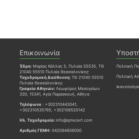
Επικοινωνία
Υποστ
Έδρα:
Μαρίας Κάλλας 5, Πυλαία 55535, ΤΘ
Πολιτική Π
21040 55510 Πυλαία Θεσσαλονίκης
Πολιτική Α
Ταχυδρομική Διεύθυνση:
ΤΘ 21040 55510
Πυλαία Θεσσαλονίκης
Ικανοποίη
Γραφείο Αθηνών:
Λεωφόρος Μεσογείων
330, 15341, Αγία Παρασκευή, Αθήνα
Τηλέφωνο
: +302310443041,
+302310535765, +302106520142
Ηλ. Ταχυδρομείο:
info@qmscert.com
Αριθμός ΓΕΜΗ:
042094606000