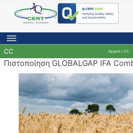
Skip
to
content
CC
Αρχική
»
CC
Πιστοποίηση GLOBALGAP IFA Comb