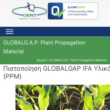
Skip
to
content
GLOBALG.A.P. Plant Propagation
Material
Αρχική
»
GLOBALG.A.P. Plant Propagation Material
Πιστοποίηση GLOBALGAP IFA Υλι
(PPM)