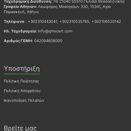
Ταχυδρομική Διεύθυνση:
ΤΘ 21040 55510 Πυλαία Θεσσαλονίκης
Γραφείο Αθηνών:
Λεωφόρος Μεσογείων 330, 15341, Αγία
Παρασκευή, Αθήνα
Τηλέφωνο
: +302310443041, +302310535765, +302106520142
Ηλ. Ταχυδρομείο:
info@qmscert.com
Αριθμός ΓΕΜΗ:
042094606000
Υποστήριξη
Πολιτική Ποιότητας
Πολιτική Απορρήτου
Ικανοποίηση Πελατών
Βρείτε μας