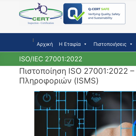
Skip
to
content
Αρχική
Η Εταιρία
Πιστοποιήσεις
ISO/IEC 27001:2022
Πιστοποίηση ISO 27001:2022 –
Πληροφοριών (ISMS)