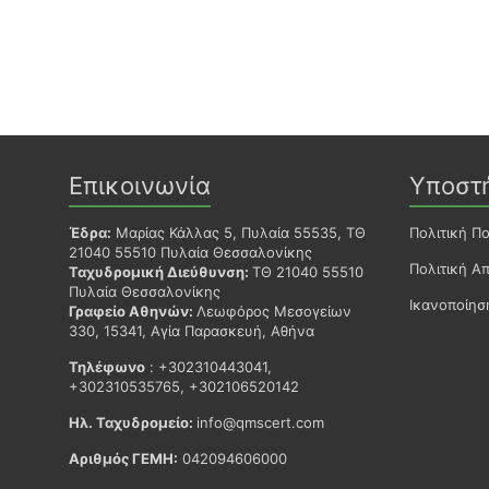
Επικοινωνία
Υποστ
Έδρα:
Μαρίας Κάλλας 5, Πυλαία 55535, ΤΘ
Πολιτική Π
21040 55510 Πυλαία Θεσσαλονίκης
Πολιτική Α
Ταχυδρομική Διεύθυνση:
ΤΘ 21040 55510
Πυλαία Θεσσαλονίκης
Ικανοποίη
Γραφείο Αθηνών:
Λεωφόρος Μεσογείων
330, 15341, Αγία Παρασκευή, Αθήνα
Τηλέφωνο
: +302310443041,
+302310535765, +302106520142
Ηλ. Ταχυδρομείο:
info@qmscert.com
Αριθμός ΓΕΜΗ:
042094606000