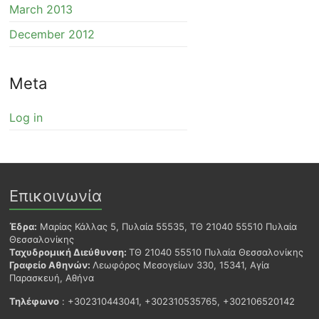
March 2013
December 2012
Meta
Log in
Επικοινωνία
Έδρα:
Μαρίας Κάλλας 5, Πυλαία 55535, ΤΘ 21040 55510 Πυλαία
Θεσσαλονίκης
Ταχυδρομική Διεύθυνση:
ΤΘ 21040 55510 Πυλαία Θεσσαλονίκης
Γραφείο Αθηνών:
Λεωφόρος Μεσογείων 330, 15341, Αγία
Παρασκευή, Αθήνα
Τηλέφωνο
: +302310443041, +302310535765, +302106520142