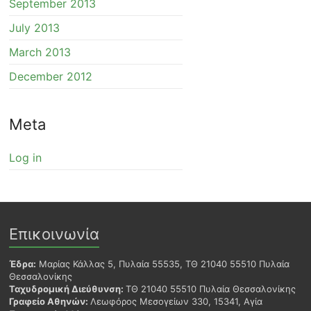
September 2013
July 2013
March 2013
December 2012
Meta
Log in
Επικοινωνία
Έδρα:
Μαρίας Κάλλας 5, Πυλαία 55535, ΤΘ 21040 55510 Πυλαία
Θεσσαλονίκης
Ταχυδρομική Διεύθυνση:
ΤΘ 21040 55510 Πυλαία Θεσσαλονίκης
Γραφείο Αθηνών:
Λεωφόρος Μεσογείων 330, 15341, Αγία