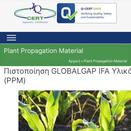
Skip
to
content
Plant Propagation Material
Αρχική
»
Plant Propagation Material
Πιστοποίηση GLOBALGAP IFA Υλι
(PPM)