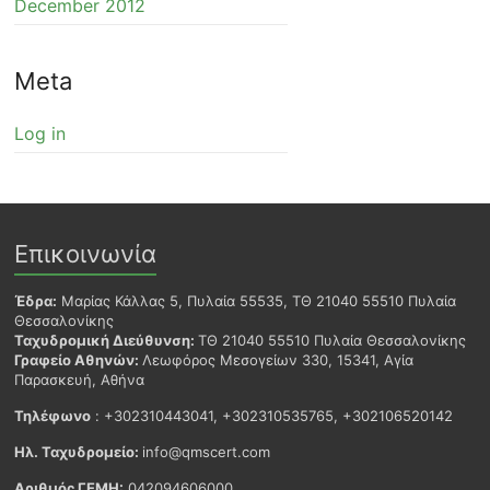
December 2012
Meta
Log in
Επικοινωνία
Έδρα:
Μαρίας Κάλλας 5, Πυλαία 55535, ΤΘ 21040 55510 Πυλαία
Θεσσαλονίκης
Ταχυδρομική Διεύθυνση:
ΤΘ 21040 55510 Πυλαία Θεσσαλονίκης
Γραφείο Αθηνών:
Λεωφόρος Μεσογείων 330, 15341, Αγία
Παρασκευή, Αθήνα
Τηλέφωνο
: +302310443041, +302310535765, +302106520142
Ηλ. Ταχυδρομείο:
info@qmscert.com
Αριθμός ΓΕΜΗ:
042094606000