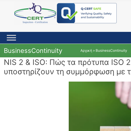
Skip
to
content
BusinessContinuity
Αρχική
»
BusinessContinuity
NIS 2 & ISO: Πώς τα πρότυπα ISO 
υποστηρίζουν τη συμμόρφωση με τ