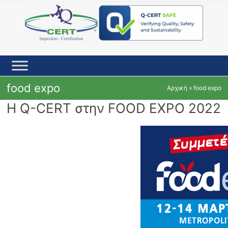
Skip
to
content
food expo
Αρχική
»
food expo
Η Q-CERT στην FOOD EXPO 2022