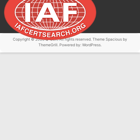
Copyright © 2026
Q-Cert
. All rights reserved. Theme
Spacious
by
ThemeGrill. Powered by:
WordPress
.