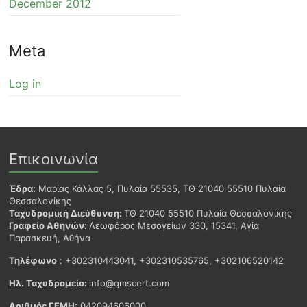
December 2012
Meta
Log in
Επικοινωνία
Έδρα:
Μαρίας Κάλλας 5, Πυλαία 55535, ΤΘ 21040 55510 Πυλαία
Θεσσαλονίκης
Ταχυδρομική Διεύθυνση:
ΤΘ 21040 55510 Πυλαία Θεσσαλονίκης
Γραφείο Αθηνών:
Λεωφόρος Μεσογείων 330, 15341, Αγία
Παρασκευή, Αθήνα
Τηλέφωνο
: +302310443041, +302310535765, +302106520142
Ηλ. Ταχυδρομείο:
info@qmscert.com
Αριθμός ΓΕΜΗ:
042094606000