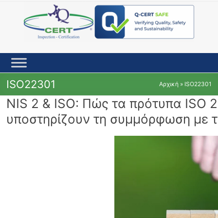
Skip
to
content
ISO22301
Αρχική
»
ISO22301
NIS 2 & ISO: Πώς τα πρότυπα ISO 
υποστηρίζουν τη συμμόρφωση με τ