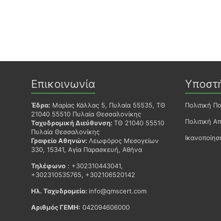
Επικοινωνία
Υποστ
Έδρα:
Μαρίας Κάλλας 5, Πυλαία 55535, ΤΘ
Πολιτική Π
21040 55510 Πυλαία Θεσσαλονίκης
Πολιτική Α
Ταχυδρομική Διεύθυνση:
ΤΘ 21040 55510
Πυλαία Θεσσαλονίκης
Ικανοποίη
Γραφείο Αθηνών:
Λεωφόρος Μεσογείων
330, 15341, Αγία Παρασκευή, Αθήνα
Τηλέφωνο
: +302310443041,
+302310535765, +302106520142
Ηλ. Ταχυδρομείο:
info@qmscert.com
Αριθμός ΓΕΜΗ:
042094606000