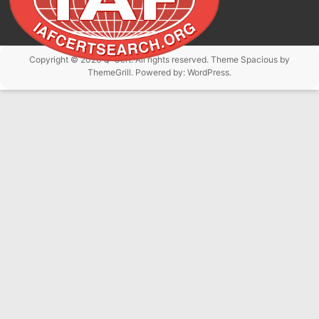
Copyright © 2026
Q-Cert
. All rights reserved. Theme
Spacious
by
ThemeGrill. Powered by:
WordPress
.