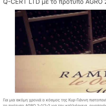
Q-CERT LTD με το πρότυπο AGRO 
Για μια ακόμη χρονιά ο κόσμος της Κυρ-Γιάννη πιστοπ
το πρότυπο AGRO 2-1/2-2 για την καλλιέργεια οινοποιή