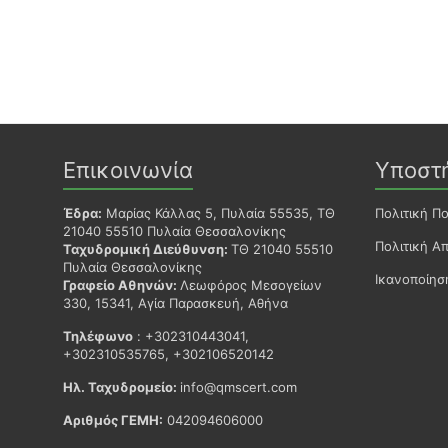
Επικοινωνία
Υποστ
Έδρα:
Μαρίας Κάλλας 5, Πυλαία 55535, ΤΘ
Πολιτική Π
21040 55510 Πυλαία Θεσσαλονίκης
Πολιτική Α
Ταχυδρομική Διεύθυνση:
ΤΘ 21040 55510
Πυλαία Θεσσαλονίκης
Ικανοποίη
Γραφείο Αθηνών:
Λεωφόρος Μεσογείων
330, 15341, Αγία Παρασκευή, Αθήνα
Τηλέφωνο
: +302310443041,
+302310535765, +302106520142
Ηλ. Ταχυδρομείο:
info@qmscert.com
Αριθμός ΓΕΜΗ:
042094606000