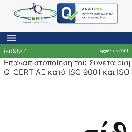
Skip
to
content
iso9001
Αρχική
»
iso9001
Επαναπιστοποίηση του Συνεταιρισ
Q-CERT ΑΕ κατά ISO 9001 και ISO