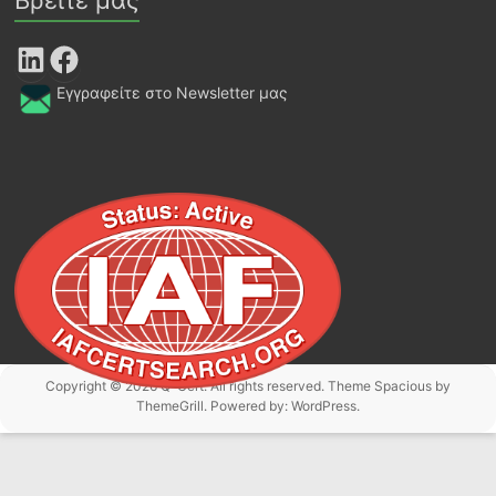
LinkedIn
Facebook
Εγγραφείτε στο Newsletter μας
Copyright © 2026
Q-Cert
. All rights reserved. Theme
Spacious
by
ThemeGrill. Powered by:
WordPress
.