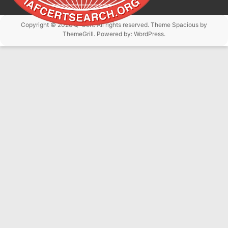
Copyright © 2026
Q-Cert
. All rights reserved. Theme
Spacious
by
ThemeGrill. Powered by:
WordPress
.