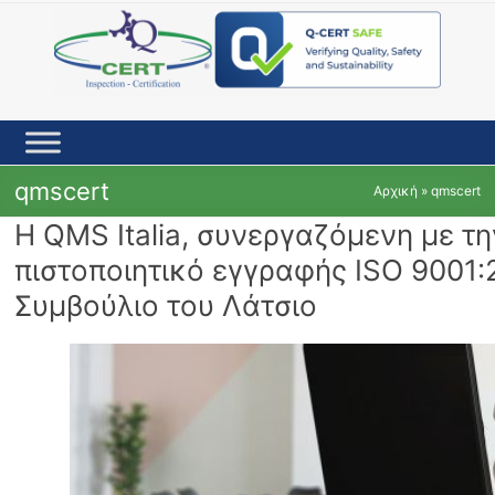
Skip
to
content
qmscert
Αρχική
»
qmscert
Η QMS Italia, συνεργαζόμενη με 
πιστοποιητικό εγγραφής ISO 9001:
Συμβούλιο του Λάτσιο